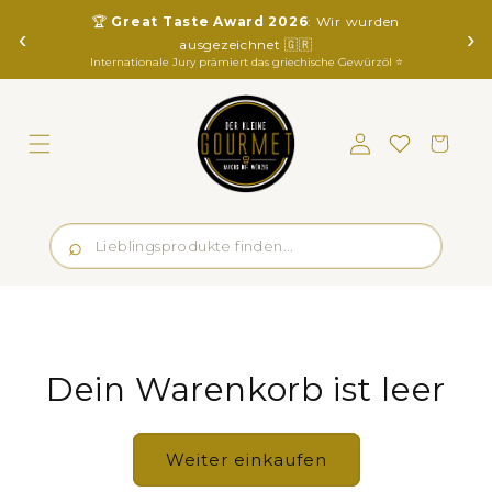
Direkt
🏆
Great Taste Award 2026
: Wir wurden
zum
‹
›
Inhalt
ausgezeichnet 🇬🇷
Internationale Jury prämiert das griechische Gewürzöl ⭐️
Einloggen
Merkliste
Warenkorb
Dein Warenkorb ist leer
Weiter einkaufen