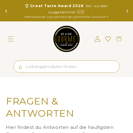
Direkt
🏆
Great Taste Award 2026
: Wir wurden
zum
‹
›
Inhalt
ausgezeichnet 🇬🇷
Internationale Jury prämiert das griechische Gewürzöl ⭐️
Einloggen
Merkliste
Warenkorb
FRAGEN &
ANTWORTEN
Hier findest du Antworten auf die häufigsten