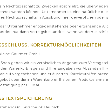
e ein Rechtsgeschäft zu Zwecken abschließt, die überwiege
chnet werden können. Unternehmer ist eine natürliche oder
nes Rechtsgeschäfts in Ausübung ihrer gewerblichen oder se
 der Unternehmer entgegenstehende oder ergänzende All
 werden nur dann Vertragsbestandteil, wenn wir dem ausdrü
AGSSCHLUSS, KORREKTURMÖGLICHKEITEN
 kleine Gourmet GmbH.
e-Shop geben wir ein verbindliches Angebot zum Vertragssc
 den Warenkorb legen und Ihre Eingaben vor Absenden Ihrer
ellablauf vorgesehenen und erläuterten Korrekturhilfen nu
Angebot über die im Warenkorb enthaltenen Produkte anne
estätigung per E-Mail.
AGSTEXTSPEICHERUNG
 stehende(n) Sprache(n): Deutsch