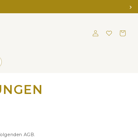
›
Einloggen
Merkliste
Warenkorb
UNGEN
hfolgenden AGB.