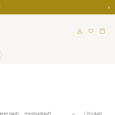

›
Einloggen
Merkliste
Warenkorb
ieren nach:
1 Produkt