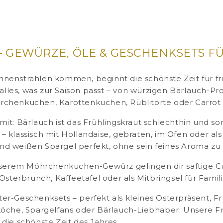
 – GEWÜRZE, ÖLE & GESCHENKSETS F
nenstrahlen kommen, beginnt die schönste Zeit für fri
 alles, was zur Saison passt – von würzigen Bärlauch-P
rchenkuchen, Karottenkuchen, Rüblitorte oder Carrot
t: Bärlauch ist das Frühlingskraut schlechthin und sorg
r – klassisch mit Hollandaise, gebraten, im Ofen oder als
nd weißen Spargel perfekt, ohne sein feines Aroma zu
unserem Möhrchenkuchen-Gewürz gelingen dir saftige C
Osterbrunch, Kaffeetafel oder als Mitbringsel für Famil
r-Geschenksets – perfekt als kleines Osterpräsent, Frü
e, Spargelfans oder Bärlauch-Liebhaber: Unsere Früh
die schönste Zeit des Jahres.