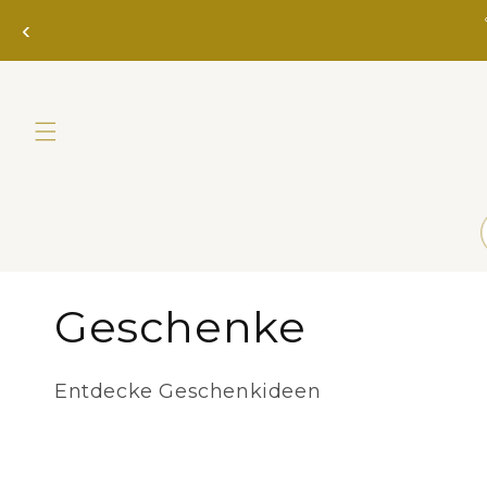
Direkt
zum
‹
Inhalt
K
Geschenke
a
Entdecke Geschenkideen
t