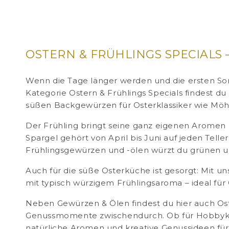
OSTERN & FRÜHLINGS SPECIALS
Wenn die Tage länger werden und die ersten Son
Kategorie Ostern & Frühlings Specials findest du
süßen Backgewürzen für Osterklassiker wie Möh
Der Frühling bringt seine ganz eigenen Aromen mi
Spargel gehört von April bis Juni auf jeden Telle
Frühlingsgewürzen und -ölen würzt du grünen u
Auch für die süße Osterküche ist gesorgt: Mit 
mit typisch würzigem Frühlingsaroma – ideal für 
Neben Gewürzen & Ölen findest du hier auch Oste
Genussmomente zwischendurch. Ob für Hobbyköch
natürliche Aromen und kreative Genussideen für 