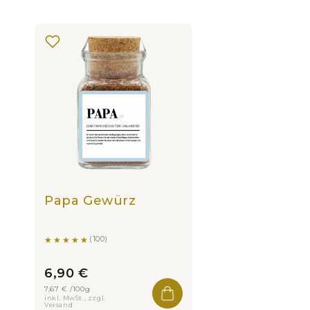
e
g
o
r
i
e
Papa Gewürz
:
(100)
6,90 €
7,67 € /100g
inkl. MwSt., zzgl.
Versand