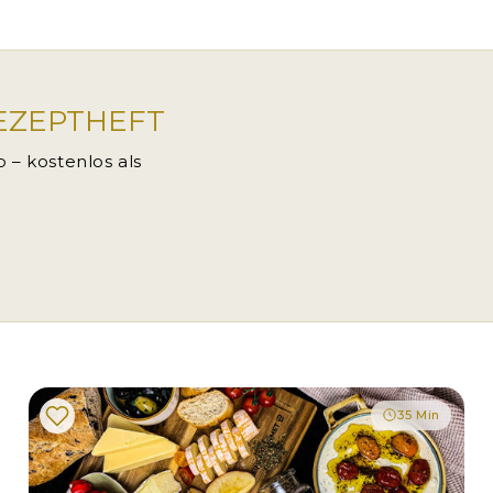
EZEPTHEFT
 – kostenlos als
35 Min