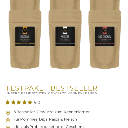
Medien
1
in
TESTPAKET BESTSELLER
Modal
UNSERE BELIEBTESTEN GEWÜRZE KENNENLERNEN
öffnen
5.0
6 Bestseller-Gewürze zum Kennenlernen
Für Pommes, Dips, Pasta & Fleisch
Ideal als Probierpaket oder Geschenk