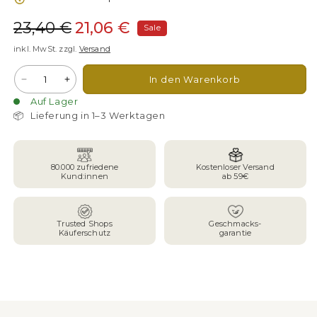
Normaler
Verkaufspreis
23,40 €
21,06 €
Sale
Preis
inkl. MwSt. zzgl.
Versand
Anzahl
In den Warenkorb
Verringere
Erhöhe
die
die
Auf Lager
Menge
Menge
📦
Lieferung in 1–3 Werktagen
für
für
Testpaket
Testpaket
Bestseller
Bestseller
80.000 zufriedene
Kostenloser Versand
Kund:innen
ab 59€
Trusted Shops
Geschmacks-
Käuferschutz
garantie