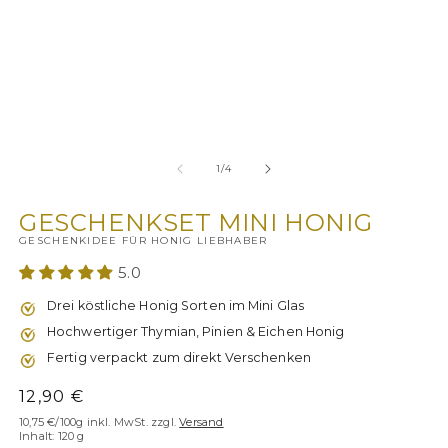
in
Modal
öffnen
von
1
/
4
GESCHENKSET MINI HONIG
GESCHENKIDEE FÜR HONIG LIEBHABER
5.0
Drei köstliche Honig Sorten im Mini Glas
Hochwertiger Thymian, Pinien & Eichen Honig
Fertig verpackt zum direkt Verschenken
Normaler
12,90 €
Preis
10,75 €/100g
inkl. MwSt. zzgl.
Versand
Inhalt: 120 g