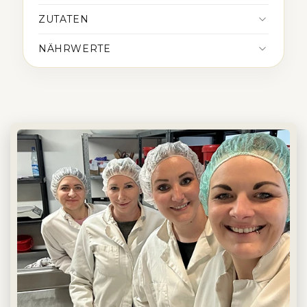
ZUTATEN
NÄHRWERTE
Nährwerte der einzelnen Produkte findest
du auf den jeweiligen Produktseiten der
enthaltenen Artikel.
drei Mini-Gläser à 40 g
drei charakterstarke
Sorten