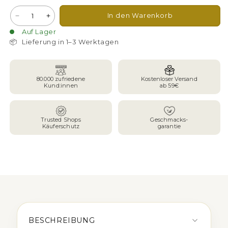
Anzahl
In den Warenkorb
Verringere
Erhöhe
die
die
Auf Lager
Menge
Menge
📦
Lieferung in 1–3 Werktagen
für
für
Geschenkset
Geschenkset
Mini
Mini
80.000 zufriedene
Kostenloser Versand
Honig
Honig
Kund:innen
ab 59€
Trusted Shops
Geschmacks-
Käuferschutz
garantie
BESCHREIBUNG