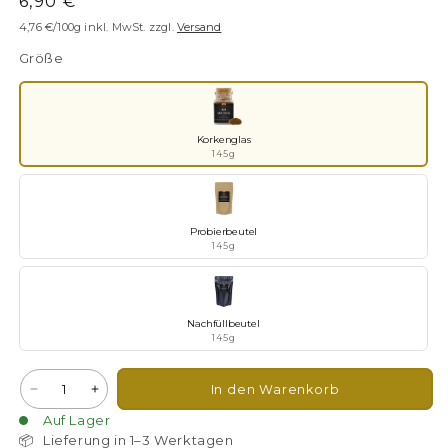
Normaler
6,90 €
Preis
4,76 €/100g
inkl. MwSt. zzgl.
Versand
Größe
Korkenglas
145g
Probierbeutel
145g
Nachfüllbeutel
145g
Anzahl
In den Warenkorb
Verringere
Erhöhe
die
die
Auf Lager
Menge
Menge
📦
Lieferung in 1–3 Werktagen