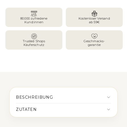
für
für
Backzucker
Backzucker
80.000 zufriedene
Kostenloser Versand
Kund:innen
ab 59€
Trusted Shops
Geschmacks-
Käuferschutz
garantie
BESCHREIBUNG
ZUTATEN