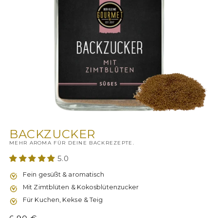
Medien
1
in
BACKZUCKER
Modal
MEHR AROMA FÜR DEINE BACKREZEPTE.
öffnen
5.0
Fein gesüßt & aromatisch
Mit Zimtblüten & Kokosblütenzucker
Für Kuchen, Kekse & Teig