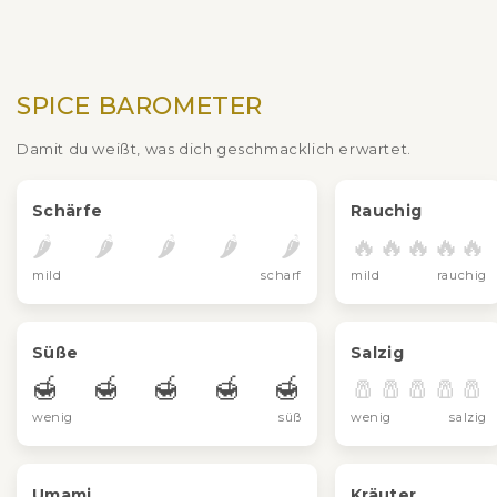
SPICE BAROMETER
Damit du weißt, was dich geschmacklich erwartet.
Schärfe
Rauchig
🌶️
🌶️
🌶️
🌶️
🌶️
🔥
🔥
🔥
🔥
🔥
mild
scharf
mild
rauchig
Süße
Salzig
🍯
🍯
🍯
🍯
🍯
🧂
🧂
🧂
🧂
🧂
wenig
süß
wenig
salzig
Umami
Kräuter