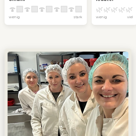
🍄‍🟫
🍄‍🟫
🍄‍🟫
🍄‍🟫
🍄‍🟫
🌿
🌿
🌿
🌿
🌿
wenig
stark
wenig
viel
Für Kuchen, Torten & Plätzchen
In Pancake-, Waffel- & Crêpe-Teig