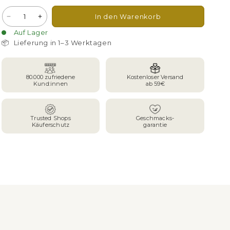
Anzahl
In den Warenkorb
Verringere
Erhöhe
die
die
Auf Lager
Menge
Menge
📦
Lieferung in 1–3 Werktagen
für
für
Omas
Omas
Gemüsebrühe
Gemüsebrühe
80.000 zufriedene
Kostenloser Versand
Kund:innen
ab 59€
Trusted Shops
Geschmacks-
Käuferschutz
garantie