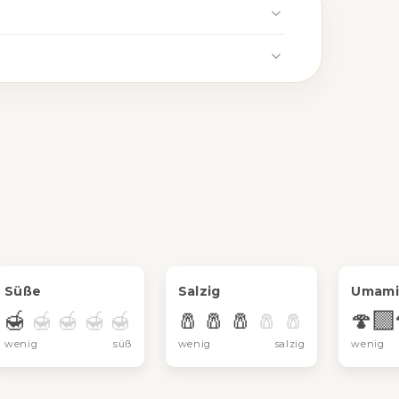
Süße
Salzig
Umami
🍯
🧂
🧂
🧂
🍄‍🟫
🍯
🍯
🍯
🍯
🧂
🧂
wenig
süß
wenig
salzig
wenig