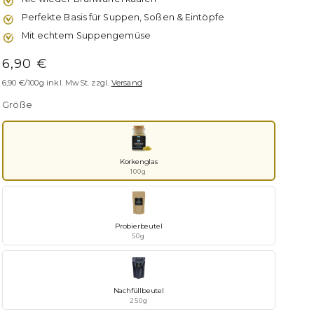
Perfekte Basis für Suppen, Soßen & Eintöpfe
Mit echtem Suppengemüse
Normaler
6,90 €
Preis
6,90 €/100g
inkl. MwSt. zzgl.
Versand
Größe
Korkenglas
100g
Probierbeutel
50g
Nachfüllbeutel
250g