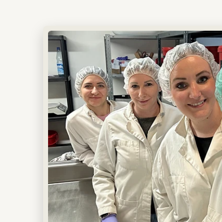
Suppen & Eintöpfen
Hellen Soßen
Gemüsepfannen
Reis- & Nudelgerichten
Als Basis für Fonds & Brühen