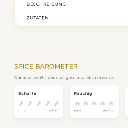
BESCHREIBUNG
ZUTATEN
SPICE BAROMETER
Damit du weißt, was dich geschmacklich erwartet.
Schärfe
Rauchig
🌶️
🌶️
🌶️
🌶️
🌶️
🔥
🔥
🔥
🔥
🔥
mild
scharf
mild
rauchig